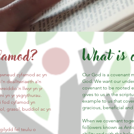
yfamod?
What is 
 gwneud cyfamod ac yn
Our God is a covenant 
God. We want our under
'n dealltwriaeth a'n
covenant to be rooted e
eiddio'n llwyr yn yr
gives to us in the scrip
ni yn yr ysgrythurau.
example to us that covena
i fod cyfamod yn
gracious, beneficial and
l, grasol, buddiol ac yn
When we covenant togeth
followers known as Antio
ilydd fel teulu o
ability and with the help