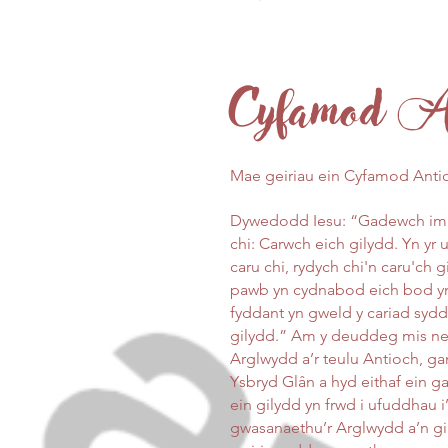
Cyfamod A
Mae geiriau ein Cyfamod Antio
Dywedodd Iesu: “Gadewch imi
chi: Carwch eich gilydd. Yn yr 
caru chi, rydych chi'n caru'ch
pawb yn cydnabod eich bod yn
fyddant yn gweld y cariad sydd
gilydd.” Am y deuddeg mis ne
Arglwydd a’r teulu Antioch, gan
Ysbryd Glân a hyd eithaf ein g
ein gilydd yn frwd i ufuddhau 
gwasanaethu’r Arglwydd a’n gily