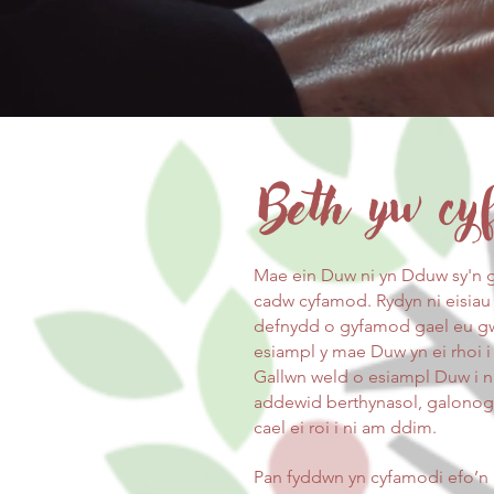
Beth yw c
Mae ein Duw ni yn Dduw sy'n
cadw cyfamod. Rydyn ni eisiau i
defnydd o gyfamod gael eu gwr
esiampl y mae Duw yn ei rhoi i 
Gallwn weld o esiampl Duw i n
addewid berthynasol, galonogo
cael ei roi i ni am ddim.
Pan fyddwn yn cyfamodi efo’n g