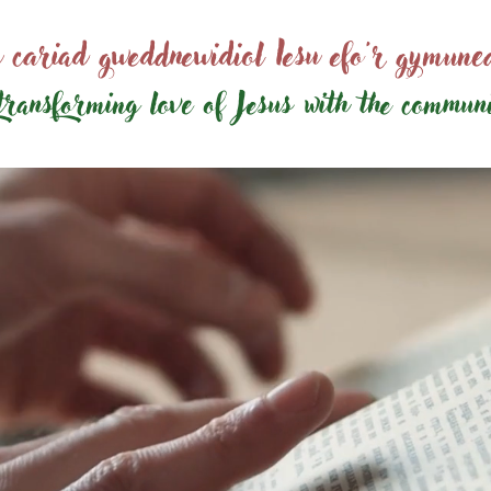
 cariad gweddnewidiol Iesu efo'r gymun
transforming love of Jesus
with the commun