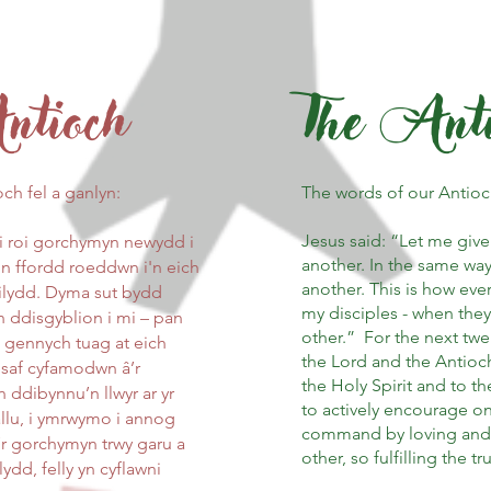
ntioch
The Anti
ch fel a ganlyn:
The words of our Antioc
Jesus said: “Let me gi
 roi gorchymyn newydd i
another. In the same way
un ffordd roeddwn i'n eich
another. This is how eve
 gilydd. Dyma sut bydd
my disciples - when they
 ddisgyblion i mi – pan
other.” For the next tw
 gennych tuag at eich
the Lord and the Antioch
saf cyfamodwn â’r
the Holy Spirit and to th
 ddibynnu’n llwyr ar yr
to actively encourage o
allu, i ymrwymo i annog
command by loving and 
i’r gorchymyn trwy garu a
other, so fulfilling the tr
dd, felly yn cyflawni