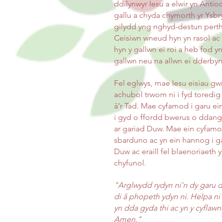
ddilynwyr Iesu a elwir yn Antioc
gallu a chyda chymorth yr Ysbr
gilydd yng nghyd-destun pert
Ceisiwn wneud hyn yn rasol ac y
hyn y gallwn ei roi a heb fod y
gallwn neu na allwn ei dderbyn
Fel eglwys, mae Iesu eisiau gw
achubol trwom ni i fyd toredig
â’r Tad. Mae cyfamod i garu ein
i gyd o ffordd bwerus o ddango
ar gariad Duw. Mae ein cyfamod
sbarduno ac yn ein hannog i g
Duw ac eraill fel blaenoriaeth
chyfunol.
"Arglwydd rydyn ni'n dy garu d
di â phopeth ydyn ni. Helpa ni
yn dda gyda thi ac yn y cyflawnd
Amen."