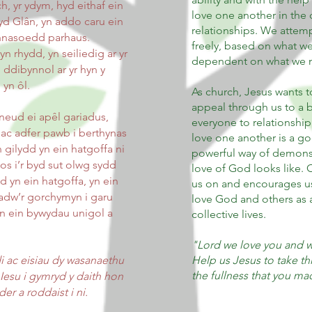
h, yr ydym, hyd eithaf ein
love one another in the
yd Glân, yn addo caru ein
relationships. We attemp
hnasoedd parhaus.
freely, based on what we
n rhydd, yn seiliedig ar yr
dependent on what we ma
n ddibynnol ar yr hyn y
 yn ôl.
As church, Jesus wants 
appeal through us to a 
neud ei apêl gariadus,
everyone to relationship
 ac adfer pawb i berthynas
love one another is a go
 gilydd yn ein hatgoffa ni
powerful way of demonst
s i’r byd sut olwg sydd
love of God looks like. 
 yn ein hatgoffa, yn ein
us on and encourages 
adw’r gorchymyn i garu
love God and others as a 
 yn ein bywydau unigol a
collective lives.
"Lord we love you and wa
i ac eisiau dy wasanaethu
Help us Jesus to take th
the fullness that you ma
 Iesu i gymryd y daith hon
er a roddaist i ni.